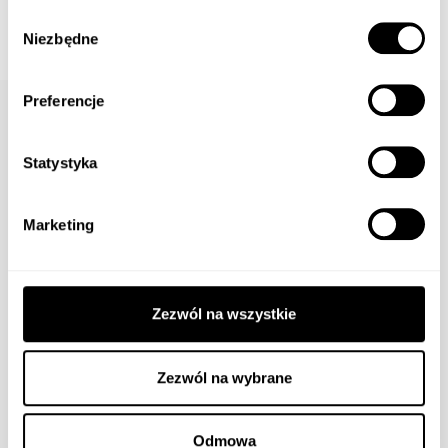
Wybór
Niezbędne
zgody
Preferencje
Medalik Złoty. Pr.
Statystyka
585
Marketing
Informacje dodatkowe
Zezwól na wszystkie
Złoto próby
585
Waga wyrobu
1.15g
Zezwól na wybrane
Wysokość
1.95cm
Odmowa