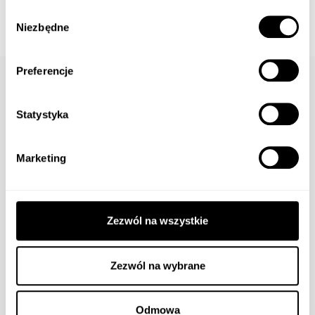
Wybór
Niezbędne
zgody
Preferencje
Medalik Złoty. Pr.
Statystyka
585
Marketing
Informacje dodatkowe
Zezwól na wszystkie
Złoto próby
585
Waga wyrobu
1.10g
Zezwól na wybrane
Wysokość
1.50cm
Odmowa