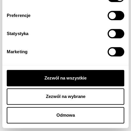
Obrazek
Preferencje
Opis
Statystyka
Sakralia – obrazki
Marketing
© 2021 A.S. Pracownia Złotnicza Arkadiusz Sypniewski.
Polityka Prywatności
Polityka Cookies
Zezwól na wszystkie
Zezwól na wybrane
Odmowa