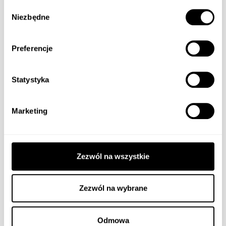
Wybór
Niezbędne
zgody
Preferencje
Statystyka
Marketing
Medalik złoty. Pr. 585
Zezwól na wszystkie
Szczegóły
Zezwól na wybrane
Odmowa