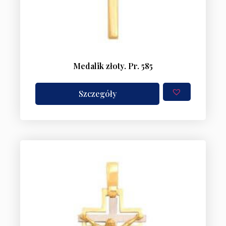
Medalik złoty. Pr. 585
Szczegóły