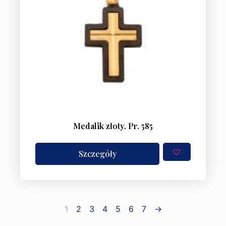
Medalik złoty. Pr. 585
Szczegóły
1
2
3
4
5
6
7
→