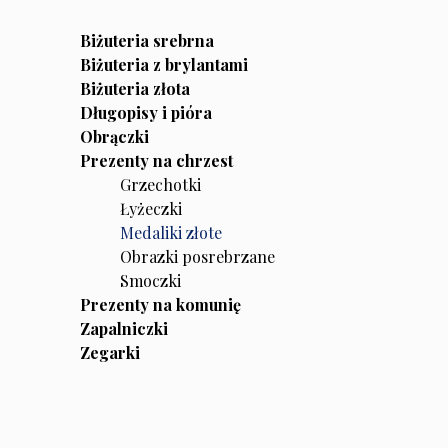
Biżuteria srebrna
Biżuteria z brylantami
Biżuteria złota
Długopisy i pióra
Obrączki
Prezenty na chrzest
Grzechotki
Łyżeczki
Medaliki złote
Obrazki posrebrzane
Smoczki
Prezenty na komunię
Zapalniczki
Zegarki